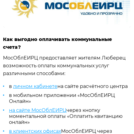
Как выгодно оплачивать коммунальные
счета?
МосОблЕИРЦ предоставляет жителям Люберец
возможность оплаты коммунальных услуг
различными способами:
в
личном кабинете
на сайте расчётного центра
в мобильном приложении «МосОблЕИРЦ
Онлайн»
на сайте МосОблЕИРЦ
через кнопку
моментальной оплаты «Оплатить квитанцию
онлайн»
в клиентских офисах
МосОблЕИРЦ через