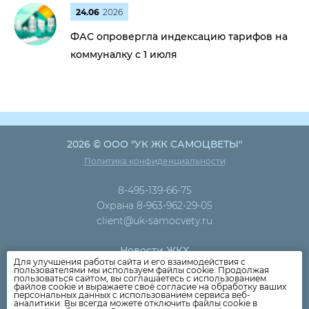
24.06
2026
ФАС опровергла индексацию тарифов на
коммуналку с 1 июля
2026 © ООО "УК ЖК САМОЦВЕТЫ"
Политика конфиденциальности
8-495-139-66-75
Охрана 8-963-962-29-05
client@uk-samocvety.ru
Новости ЖКХ
Для улучшения работы сайта и его взаимодействия с
Новости компании
пользователями мы используем файлы cookie. Продолжая
пользоваться сайтом, вы соглашаетесь с использованием
Как оплатить
файлов cookie и выражаете своё согласие на обработку ваших
персональных данных с использованием сервиса веб-
Дома
аналитики. Вы всегда можете отключить файлы cookie в