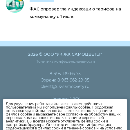
ФАС опровергла индексацию тарифов на
коммуналку с 1 июля
2026 © ООО "УК ЖК САМОЦВЕТЫ"
Политика конфиденциальности
8-495-139-66-75
Охрана 8-963-962-29-05
client@uk-samocvety.ru
Новости ЖКХ
Для улучшения работы сайта и его взаимодействия с
Новости компании
пользователями мы используем файлы cookie. Продолжая
пользоваться сайтом, вы соглашаетесь с использованием
Как оплатить
файлов cookie и выражаете своё согласие на обработку ваших
персональных данных с использованием сервиса веб-
Дома
аналитики. Вы всегда можете отключить файлы cookie в
настройках браузера. Оператор использует информацию,
Раскрытие информации
содержащуюся в файлах cookie в течение сроков и на условиях,